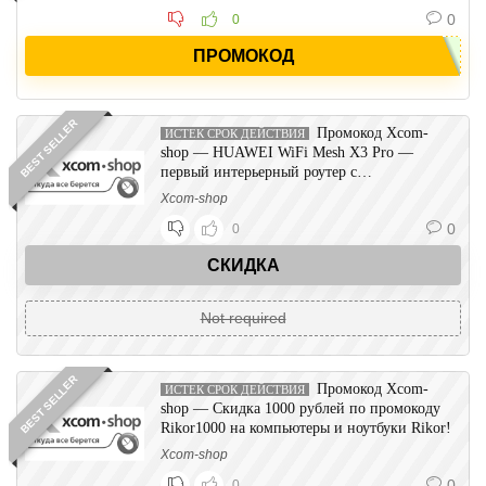
0
0
ПРОМОКОД
BEST SELLER
Промокод Xcom-
ИСТЕК СРОК ДЕЙСТВИЯ
shop — HUAWEI WiFi Mesh X3 Pro —
первый интерьерный роутер с
революционным дизайном уже на сайте!
Xcom-shop
0
0
СКИДКА
Not required
BEST SELLER
Промокод Xcom-
ИСТЕК СРОК ДЕЙСТВИЯ
shop — Скидка 1000 рублей по промокоду
Rikor1000 на компьютеры и ноутбуки Rikor!
Xcom-shop
0
0