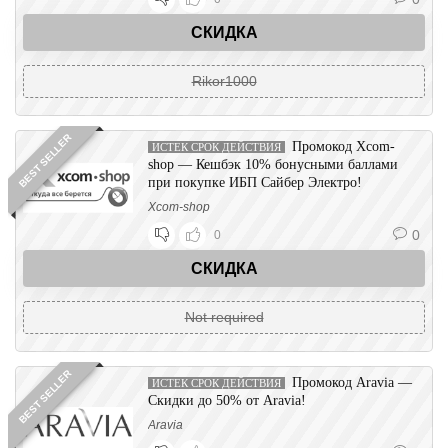
СКИДКА
Rikor1000
BEST SELLER
Промокод Xcom-
ИСТЕК СРОК ДЕЙСТВИЯ
shop — Кешбэк 10% бонусными баллами
при покупке ИБП Сайбер Электро!
Xcom-shop
0
0
СКИДКА
Not required
BEST SELLER
Промокод Aravia —
ИСТЕК СРОК ДЕЙСТВИЯ
Скидки до 50% от Aravia!
Aravia