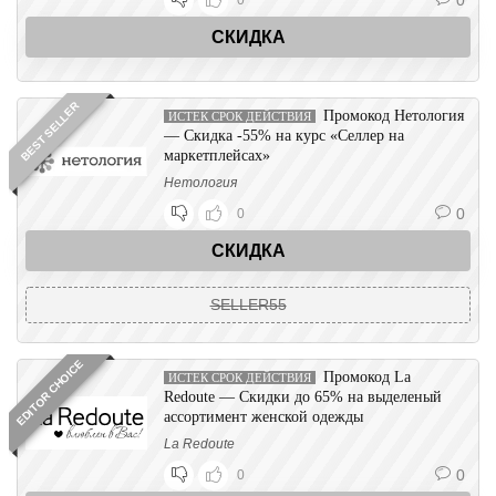
0
0
СКИДКА
BEST SELLER
Промокод Нетология
ИСТЕК СРОК ДЕЙСТВИЯ
— Скидка -55% на курс «Селлер на
маркетплейсах»
Нетология
0
0
СКИДКА
SELLER55
EDITOR CHOICE
Промокод La
ИСТЕК СРОК ДЕЙСТВИЯ
Redoute — Скидки до 65% на выделеный
ассортимент женской одежды
La Redoute
0
0