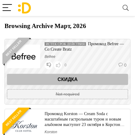
Browsing Archive
Март, 2026
BEST SELLER
Промокод Befree —
ИСТЕК СРОК ДЕЙСТВИЯ
Co:Create Bratz
Befree
0
0
СКИДКА
Not required
BEST SELLER
Промокод Korston — Cream Soda с
масштабным гастрольным туром и новым
альбомом выступит 23 октября в Корстон
Казань!
Korston