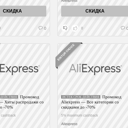
Aliexpress
СКИДКА
СКИДКА
0
0
0
EDITOR CHOICE
Промокод
Промокод
 ДЕЙСТВИЯ
ИСТЕК СРОК ДЕЙСТВИЯ
 — Хиты распродажи со
Aliexpress — Все категории со
до -70%
скидками до -70%
 cashback
5% maximum cashback
Aliexpress