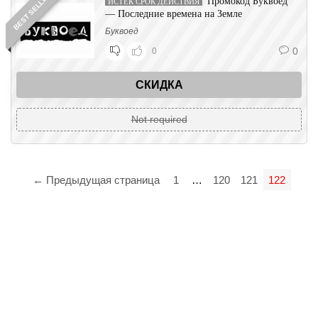
BEST SELLER
Промокод Буквоед
ИСТЕК СРОК ДЕЙСТВИЯ
— Последние времена на Земле
Буквоед
0
0
СКИДКА
Not required
← Предыдущая страница
1
…
120
121
122