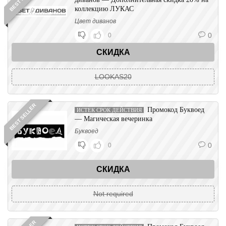
коллекцию ЛУКАС
Цвет диванов
0
0
СКИДКА
LOOKAS20
BEST SELLER
Промокод Буквоед
ИСТЕК СРОК ДЕЙСТВИЯ
— Магическая вечеринка
Буквоед
0
0
СКИДКА
Not required