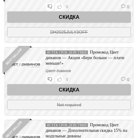
0
0
СКИДКА
DH2025JULY3OFF
BEST SELLER
Промокод Цвет
ИСТЕК СРОК ДЕЙСТВИЯ
диванов — Акция «Бери больше — плати
меньше!»
Цвет диванов
0
0
СКИДКА
Not required
BEST SELLER
Промокод Цвет
ИСТЕК СРОК ДЕЙСТВИЯ
диванов — Дополнительная скидка 15% на
модульные диваны