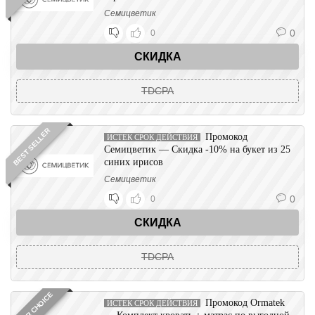
Семицветик
0
0
СКИДКА
TDCPA
BEST SELLER
Промокод
ИСТЕК СРОК ДЕЙСТВИЯ
Семицветик — Скидка -10% на букет из 25
синих ирисов
Семицветик
0
0
СКИДКА
TDCPA
EDITOR CHOICE
Промокод Ormatek
ИСТЕК СРОК ДЕЙСТВИЯ