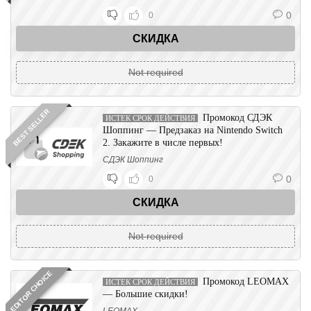
0
0
СКИДКА
Not required
BEST SELLER
Промокод СДЭК
ИСТЕК СРОК ДЕЙСТВИЯ
Шоппинг — Предзаказ на Nintendo Switch
2. Закажите в числе первых!
СДЭК Шоппинг
0
0
СКИДКА
Not required
EDITOR CHOICE
Промокод LEOMAX
ИСТЕК СРОК ДЕЙСТВИЯ
— Большие скидки!