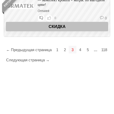
— Комплект кровать + матрас по выгодной
цене!
Ormatek
0
0
СКИДКА
← Предыдущая страница
1
2
3
4
5
…
118
Следующая страница →