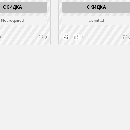
СКИДКА
СКИДКА
Not required
admitad
0
0
0