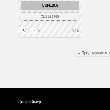
СКИДКА
CLS323465
0
0
← Предыдущая ст
Дисклеймер