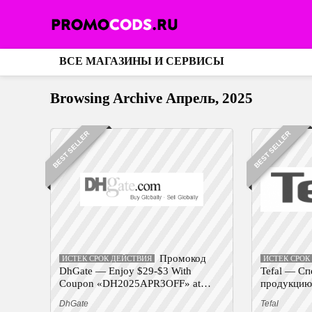
ВСЕ МАГАЗИНЫ И СЕРВИСЫ
Browsing Archive
Апрель, 2025
BEST SELLER
BEST SELLER
Промокод
ИСТЕК СРОК ДЕЙСТВИЯ
ИСТЕК СРОК
DhGate — Enjoy $29-$3 With
Tefal — Cп
Coupon «DH2025APR3OFF» at
продукци
Dhgate.com
DhGate
Tefal