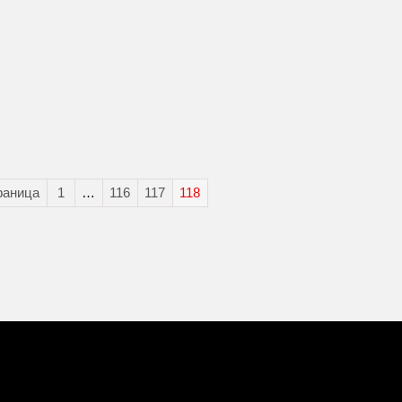
раница
1
…
116
117
118