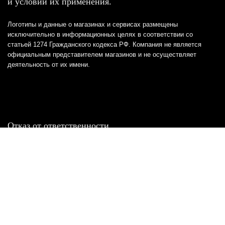
и условий их применения.
Логотипы и данные о магазинах и сервисах размещены
исключительно в информационных целях в соответствии со
статьей 1274 Гражданского кодекса РФ. Компания не является
официальным представителем магазинов и не осуществляет
деятельность от их имени.
Отказ от ответственности
Все товарные знаки и логотипы, представленные на
этом сайте, являются собственностью
соответствующих владельцев и взяты из публичных
источников.
Отказ от ответственности:
Сервис не является кредитором или ипотечным/кредитным