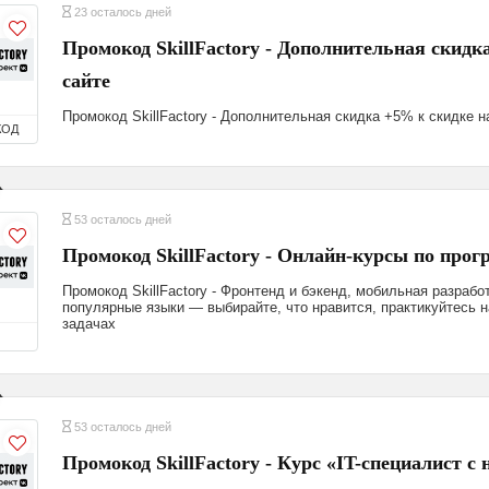
23 осталось дней
Промокод SkillFactory - Дополнительная скидк
сайте
Промокод SkillFactory - Дополнительная скидка +5% к скидке н
КОД
53 осталось дней
Промокод SkillFactory - Онлайн-курсы по про
Промокод SkillFactory - Фронтенд и бэкенд, мобильная разработ
популярные языки — выбирайте, что нравится, практикуйтесь н
задачах
53 осталось дней
Промокод SkillFactory - Курс «IT-специалист с 