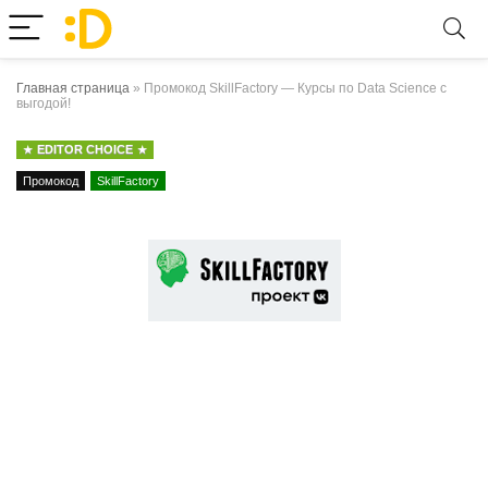
Главная страница
»
Промокод SkillFactory — Курсы по Data Science с
выгодой!
EDITOR CHOICE
Промокод
SkillFactory