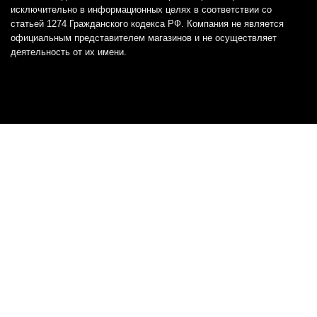
исключительно в информационных целях в соответствии со
статьей 1274 Гражданского кодекса РФ. Компания не является
официальным представителем магазинов и не осуществляет
деятельность от их имени.
Отказ от ответственности
Все товарные знаки и логотипы, представленные на
этом сайте, являются собственностью
соответствующих владельцев и взяты из публичных
источников.
Отказ от ответственности:
Сервис не является кредитором или ипотечным/кредитным
брокером и не предоставляет финансовые услуги прямо или
косвенно через представителей или агентов. Не осуществляет
выдачу каких-либо видов кредита. Не несет ответственности за