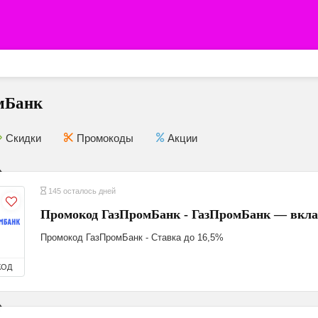
мБанк
Скидки
Промокоды
Акции
145 осталось дней
Промокод ГазПромБанк - ГазПромБанк — вкла
Промокод ГазПромБанк - Ставка до 16,5%
КОД