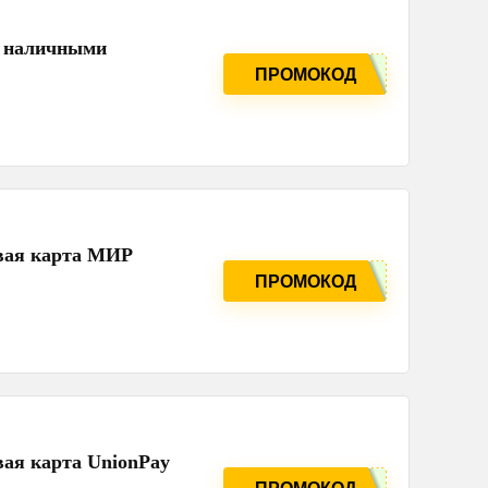
т наличными
ПРОМОКОД
овая карта МИР
ПРОМОКОД
вая карта UnionPay