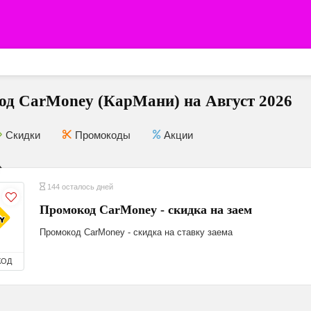
д CarMoney (КарМани) на Август 2026
Скидки
Промокоды
Акции
144 осталось дней
Промокод CarMoney - скидка на заем
Промокод CarMoney - скидка на ставку заема
КОД