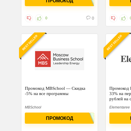
ПРОМОКОД
0
0
BEST SELLER
BEST SELLER
Промокод MBSchool — Скидка
Промокод 
-5% на все программы
33% на пер
рублей на
MBSchool
Elementaree
ПРОМОКОД