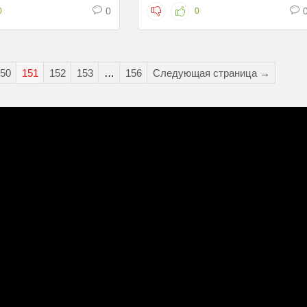
0
0
0
50
151
152
153
…
156
Следующая страница →