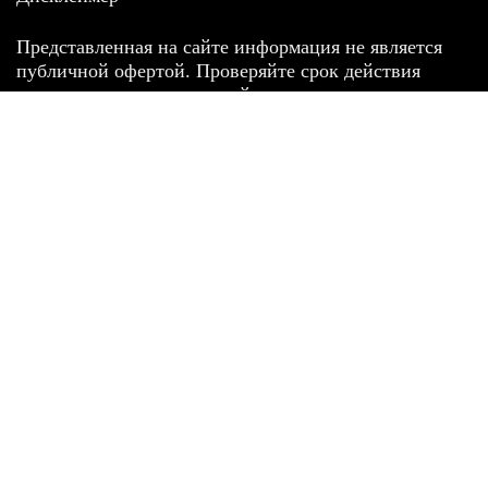
Представленная на сайте информация не является
публичной офертой. Проверяйте срок действия
промокодов, условия акций и их проведения на
сайте, где используется промокод. Мы не
гарантируем 100% работоспособность всех промокод
и условий их применения.
Логотипы и данные о магазинах и сервисах размещены
исключительно в информационных целях в соответствии со
статьей 1274 Гражданского кодекса РФ. Компания не является
официальным представителем магазинов и не осуществляет
деятельность от их имени.
Отказ от ответственности
Все товарные знаки и логотипы, представленные на