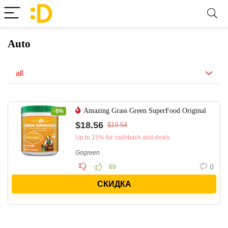
Auto
all
Amazing Grass Green SuperFood Original
-5%
$18.56
$19.54
Up to 15% for cashback and deals
Gogreen
0
69
СКИДКА