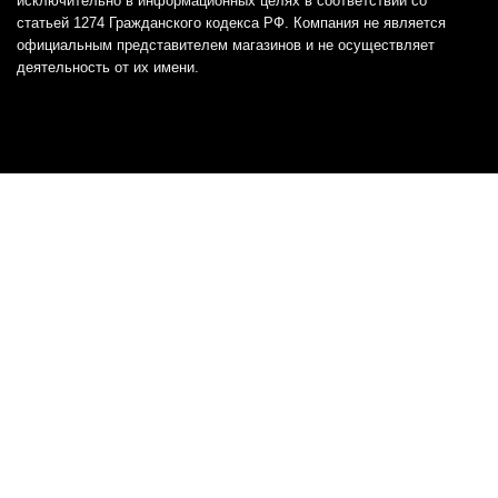
исключительно в информационных целях в соответствии со
статьей 1274 Гражданского кодекса РФ. Компания не является
официальным представителем магазинов и не осуществляет
деятельность от их имени.
Отказ от ответственности
Все товарные знаки и логотипы, представленные на
этом сайте, являются собственностью
соответствующих владельцев и взяты из публичных
источников.
Отказ от ответственности:
Сервис не является кредитором или ипотечным/кредитным
брокером и не предоставляет финансовые услуги прямо или
косвенно через представителей или агентов. Не осуществляет
выдачу каких-либо видов кредита. Не несет ответственности за
точность информации, предоставленной банками по тарифам,