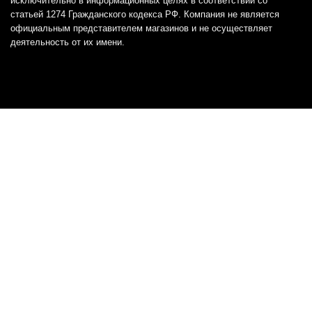
исключительно в информационных целях в соответствии со
статьей 1274 Гражданского кодекса РФ. Компания не является
официальным представителем магазинов и не осуществляет
деятельность от их имени.
Отказ от ответственности
Все товарные знаки и логотипы, представленные на
этом сайте, являются собственностью
соответствующих владельцев и взяты из публичных
источников.
Отказ от ответственности:
Сервис не является кредитором или ипотечным/кредитным
брокером и не предоставляет финансовые услуги прямо или
косвенно через представителей или агентов. Не осуществляет
выдачу каких-либо видов кредита. Не несет ответственности за
точность информации, предоставленной банками по тарифам,