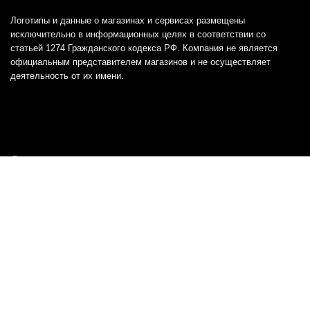
Логотипы и данные о магазинах и сервисах размещены
исключительно в информационных целях в соответствии со
статьей 1274 Гражданского кодекса РФ. Компания не является
официальным представителем магазинов и не осуществляет
деятельность от их имени.
Отказ от ответственности
Все товарные знаки и логотипы, представленные на
этом сайте, являются собственностью
соответствующих владельцев и взяты из публичных
источников.
Отказ от ответственности:
Сервис не является кредитором или ипотечным/кредитным
брокером и не предоставляет финансовые услуги прямо или