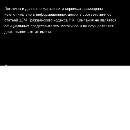
Логотипы и данные о магазинах и сервисах размещены
исключительно в информационных целях в соответствии со
статьей 1274 Гражданского кодекса РФ. Компания не является
официальным представителем магазинов и не осуществляет
деятельность от их имени.
Отказ от ответственности
Все товарные знаки и логотипы, представленные на
этом сайте, являются собственностью
соответствующих владельцев и взяты из публичных
источников.
Отказ от ответственности:
Сервис не является кредитором или ипотечным/кредитным
брокером и не предоставляет финансовые услуги прямо или