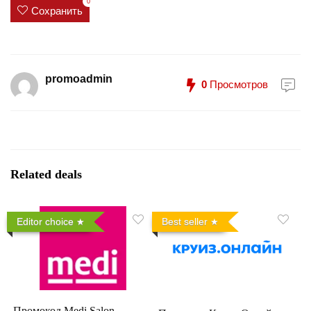
0
Сохранить
promoadmin
0
Просмотров
Related deals
Editor choice
Best seller
Промокод Medi Salon —