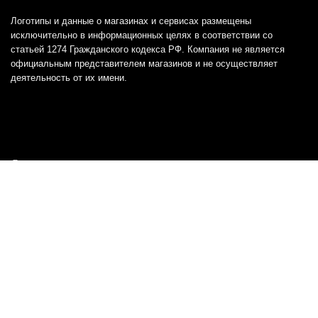
Логотипы и данные о магазинах и сервисах размещены
исключительно в информационных целях в соответствии со
статьей 1274 Гражданского кодекса РФ. Компания не является
официальным представителем магазинов и не осуществляет
деятельность от их имени.
Отказ от ответственности
Все товарные знаки и логотипы, представленные на
этом сайте, являются собственностью
соответствующих владельцев и взяты из публичных
источников.
Отказ от ответственности:
Сервис не является кредитором или ипотечным/кредитным
брокером и не предоставляет финансовые услуги прямо или