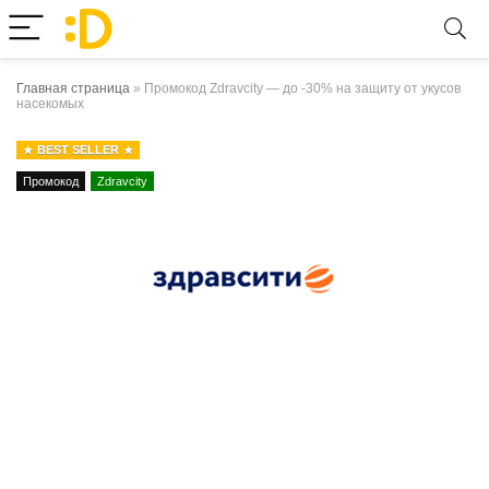
Главная страница
»
Промокод Zdravcity — до -30% на защиту от укусов
насекомых
BEST SELLER
Промокод
Zdravcity