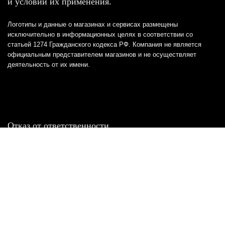
и условий их применения.
Логотипы и данные о магазинах и сервисах размещены
исключительно в информационных целях в соответствии со
статьей 1274 Гражданского кодекса РФ. Компания не является
официальным представителем магазинов и не осуществляет
деятельность от их имени.
Отказ от ответственности
Все товарные знаки и логотипы, представленные на
этом сайте, являются собственностью
соответствующих владельцев и взяты из публичных
источников.
Отказ от ответственности:
Сервис не является кредитором или ипотечным/кредитным