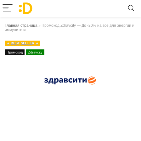
Главная страница
»
Промокод Zdravcity — До -20% на все для энергии и
иммунитета
BEST SELLER
Промокод
Zdravcity