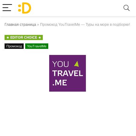
Главная страница
»
Промокод YouTravelMe — Туры на море в подборке!
EDITOR CHOICE
Промокод
YouTravelMe