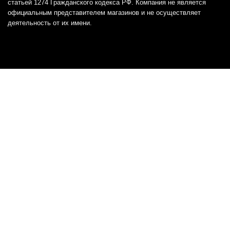
статьей 1274 Гражданского кодекса РФ. Компания не является
официальным представителем магазинов и не осуществляет
деятельность от их имени.
Отказ от ответственности
Все товарные знаки и логотипы, представленные на
этом сайте, являются собственностью
соответствующих владельцев и взяты из публичных
источников.
Отказ от ответственности:
Сервис не является кредитором или ипотечным/кредитным
брокером и не предоставляет финансовые услуги прямо или
косвенно через представителей или агентов. Не осуществляет
выдачу каких-либо видов кредита. Не несет ответственности за
точность информации, предоставленной банками по тарифам,
кредитным ставкам, переплатам, а также за любую другую