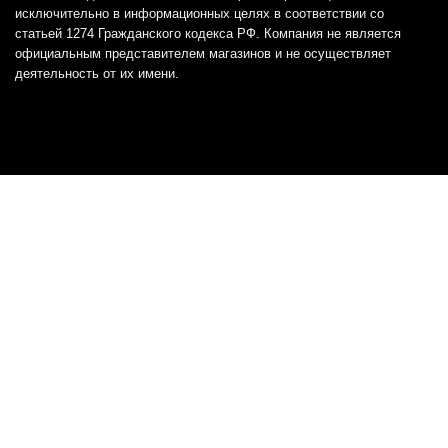
исключительно в информационных целях в соответствии со
статьей 1274 Гражданского кодекса РФ. Компания не является
официальным представителем магазинов и не осуществляет
деятельность от их имени.
Отказ от ответственности
Все товарные знаки и логотипы, представленные на
этом сайте, являются собственностью
соответствующих владельцев и взяты из публичных
источников.
Отказ от ответственности:
Сервис не является кредитором или ипотечным/кредитным
брокером и не предоставляет финансовые услуги прямо или
косвенно через представителей или агентов. Не осуществляет
выдачу каких-либо видов кредита. Не несет ответственности за