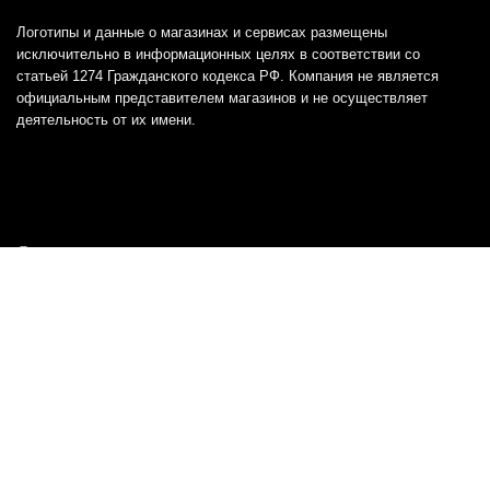
Логотипы и данные о магазинах и сервисах размещены
исключительно в информационных целях в соответствии со
статьей 1274 Гражданского кодекса РФ. Компания не является
официальным представителем магазинов и не осуществляет
деятельность от их имени.
Отказ от ответственности
Все товарные знаки и логотипы, представленные на
этом сайте, являются собственностью
соответствующих владельцев и взяты из публичных
источников.
Отказ от ответственности:
Сервис не является кредитором или ипотечным/кредитным
брокером и не предоставляет финансовые услуги прямо или