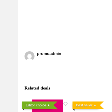
promoadmin
Related deals
Editor choice
Best seller