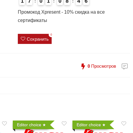
1
7
0
1
0
8
4
6
4
Промокод Xpresent - 10% скидка на все
сертификаты
0
Сохранить
0
Просмотров
Editor choice
Editor choice