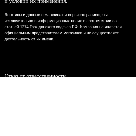
и условий их применения.
Логотипы и данные о магазинах и сервисах размещены
исключительно в информационных целях в соответствии со
статьей 1274 Гражданского кодекса РФ. Компания не является
официальным представителем магазинов и не осуществляет
деятельность от их имени.
Отказ от ответственности
Все товарные знаки и логотипы, представленные на
этом сайте, являются собственностью
соответствующих владельцев и взяты из публичных
источников.
Отказ от ответственности:
Сервис не является кредитором или ипотечным/кредитным