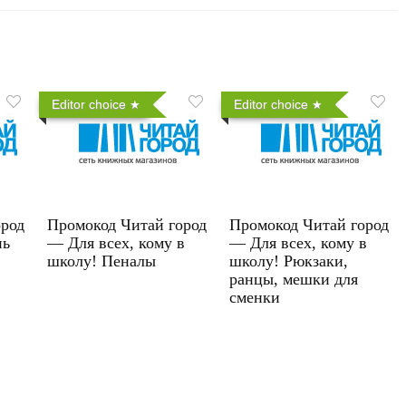
Editor choice
Editor choice
ород
Промокод Читай город
Промокод Читай город
нь
— Для всех, кому в
— Для всех, кому в
школу! Пеналы
школу! Рюкзаки,
ранцы, мешки для
сменки