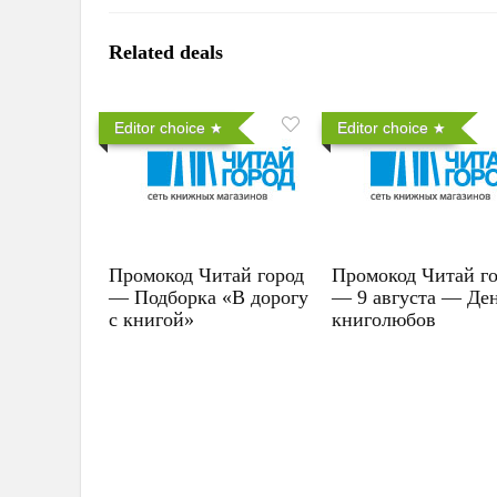
Related deals
Editor choice
Editor choice
Промокод Читай город
Промокод Читай г
— Подборка «В дорогу
— 9 августа — Де
с книгой»
книголюбов