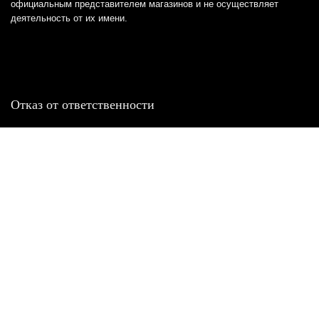
официальным представителем магазинов и не осуществляет
деятельность от их имени.
Отказ от ответственности
Все товарные знаки и логотипы, представленные на
этом сайте, являются собственностью
соответствующих владельцев и взяты из публичных
источников.
Отказ от ответственности:
Сервис не является кредитором или ипотечным/кредитным
брокером и не предоставляет финансовые услуги прямо или
косвенно через представителей или агентов. Не осуществляет
выдачу каких-либо видов кредита. Не несет ответственности за
точность информации, предоставленной банками по тарифам,
кредитным ставкам, переплатам, а также за любую другую
информацию.