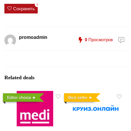
0
Сохранить
promoadmin
0
Просмотров
Related deals
Editor choice
Best seller