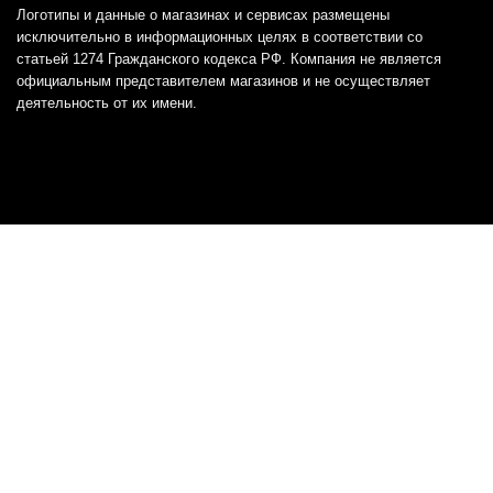
Логотипы и данные о магазинах и сервисах размещены
исключительно в информационных целях в соответствии со
статьей 1274 Гражданского кодекса РФ. Компания не является
официальным представителем магазинов и не осуществляет
деятельность от их имени.
Отказ от ответственности
Все товарные знаки и логотипы, представленные на
этом сайте, являются собственностью
соответствующих владельцев и взяты из публичных
источников.
Отказ от ответственности:
Сервис не является кредитором или ипотечным/кредитным
брокером и не предоставляет финансовые услуги прямо или
косвенно через представителей или агентов. Не осуществляет