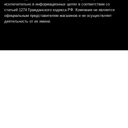
исключительно в информационных целях в соответствии со
статьей 1274 Гражданского кодекса РФ. Компания не является
официальным представителем магазинов и не осуществляет
деятельность от их имени.
Отказ от ответственности
Все товарные знаки и логотипы, представленные на
этом сайте, являются собственностью
соответствующих владельцев и взяты из публичных
источников.
Отказ от ответственности:
Сервис не является кредитором или ипотечным/кредитным
брокером и не предоставляет финансовые услуги прямо или
косвенно через представителей или агентов. Не осуществляет
выдачу каких-либо видов кредита. Не несет ответственности за