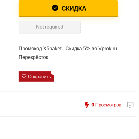
СКИДКА
Not required
Промокод X5paket - Скидка 5% во Vprok.ru
Перекрёсток
0
Сохранить
0
Просмотров