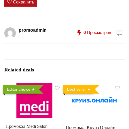
Сохранить
promoadmin
0
Просмотров
Related deals
Editor choice
Best seller
Промокод Medi Salon —
Промокод Круиз Онлайн —