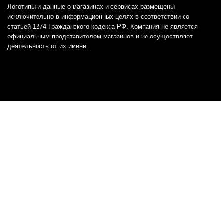
Логотипы и данные о магазинах и сервисах размещены
исключительно в информационных целях в соответствии со
статьей 1274 Гражданского кодекса РФ. Компания не является
официальным представителем магазинов и не осуществляет
деятельность от их имени.
Отказ от ответственности
Все товарные знаки и логотипы, представленные на
этом сайте, являются собственностью
соответствующих владельцев и взяты из публичных
источников.
Отказ от ответственности:
Сервис не является кредитором или ипотечным/кредитным
брокером и не предоставляет финансовые услуги прямо или
косвенно через представителей или агентов. Не осуществляет