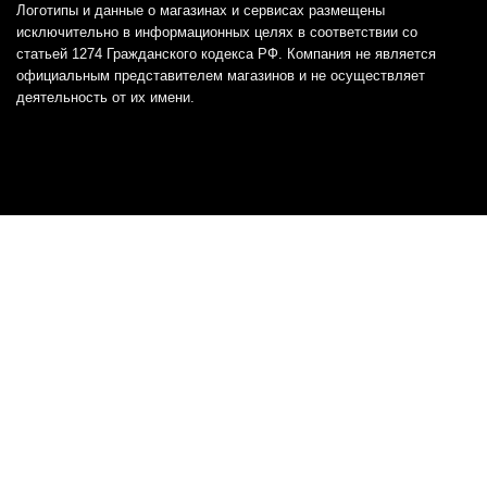
Логотипы и данные о магазинах и сервисах размещены
исключительно в информационных целях в соответствии со
статьей 1274 Гражданского кодекса РФ. Компания не является
официальным представителем магазинов и не осуществляет
деятельность от их имени.
Отказ от ответственности
Все товарные знаки и логотипы, представленные на
этом сайте, являются собственностью
соответствующих владельцев и взяты из публичных
источников.
Отказ от ответственности:
Сервис не является кредитором или ипотечным/кредитным
брокером и не предоставляет финансовые услуги прямо или
косвенно через представителей или агентов. Не осуществляет