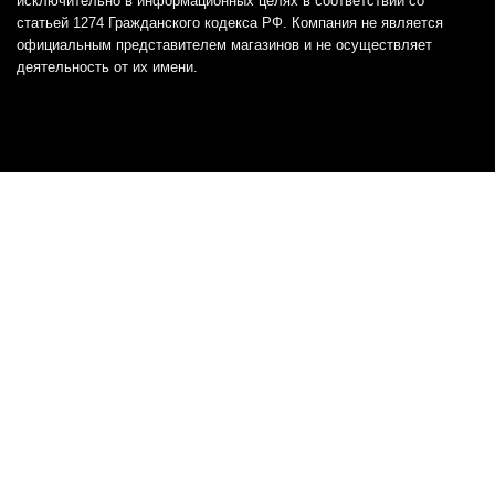
исключительно в информационных целях в соответствии со
статьей 1274 Гражданского кодекса РФ. Компания не является
официальным представителем магазинов и не осуществляет
деятельность от их имени.
Отказ от ответственности
Все товарные знаки и логотипы, представленные на
этом сайте, являются собственностью
соответствующих владельцев и взяты из публичных
источников.
Отказ от ответственности:
Сервис не является кредитором или ипотечным/кредитным
брокером и не предоставляет финансовые услуги прямо или
косвенно через представителей или агентов. Не осуществляет
выдачу каких-либо видов кредита. Не несет ответственности за
точность информации, предоставленной банками по тарифам,