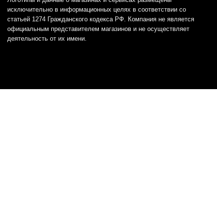
исключительно в информационных целях в соответствии со
статьей 1274 Гражданского кодекса РФ. Компания не является
официальным представителем магазинов и не осуществляет
деятельность от их имени.
Отказ от ответственности
Все товарные знаки и логотипы, представленные на
этом сайте, являются собственностью
соответствующих владельцев и взяты из публичных
источников.
Отказ от ответственности:
Сервис не является кредитором или ипотечным/кредитным
брокером и не предоставляет финансовые услуги прямо или
косвенно через представителей или агентов. Не осуществляет
выдачу каких-либо видов кредита. Не несет ответственности за