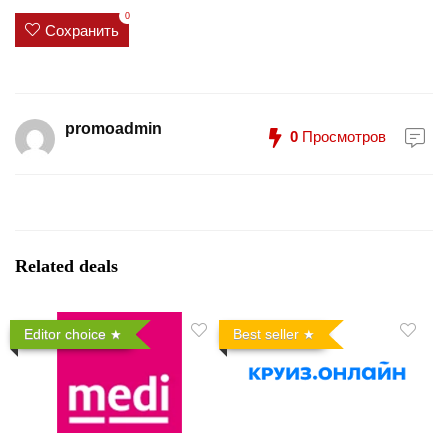
0
Сохранить
promoadmin
0
Просмотров
Related deals
Editor choice
Best seller