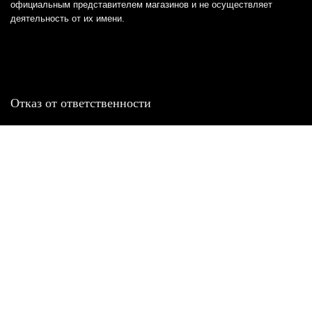
официальным представителем магазинов и не осуществляет
деятельность от их имени.
Отказ от ответственности
Все товарные знаки и логотипы, представленные на
этом сайте, являются собственностью
соответствующих владельцев и взяты из публичных
источников.
Отказ от ответственности:
Сервис не является кредитором или ипотечным/кредитным
брокером и не предоставляет финансовые услуги прямо или
косвенно через представителей или агентов. Не осуществляет
выдачу каких-либо видов кредита. Не несет ответственности за
точность информации, предоставленной банками по тарифам,
кредитным ставкам, переплатам, а также за любую другую
информацию.