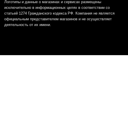
Логотипы и данные о магазинах и сервисах размещены
исключительно в информационных целях в соответствии со
статьей 1274 Гражданского кодекса РФ. Компания не является
официальным представителем магазинов и не осуществляет
деятельность от их имени.
Отказ от ответственности
Все товарные знаки и логотипы, представленные на
этом сайте, являются собственностью
соответствующих владельцев и взяты из публичных
источников.
Отказ от ответственности:
Сервис не является кредитором или ипотечным/кредитным
брокером и не предоставляет финансовые услуги прямо или
косвенно через представителей или агентов. Не осуществляет
выдачу каких-либо видов кредита. Не несет ответственности за