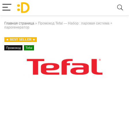
Главная страница
»
Промокод Tefal — Набор : паровая система +
парогенератор
BEST SELLER
Промокод
Tefal