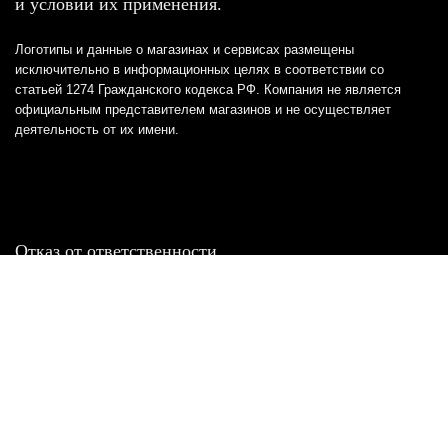
и условий их применения.
Логотипы и данные о магазинах и сервисах размещены
исключительно в информационных целях в соответствии со
статьей 1274 Гражданского кодекса РФ. Компания не является
официальным представителем магазинов и не осуществляет
деятельность от их имени.
Отказ от ответственности
Все товарные знаки и логотипы, представленные на
этом сайте, являются собственностью
соответствующих владельцев и взяты из публичных
источников.
Отказ от ответственности:
Сервис не является кредитором или ипотечным/кредитным