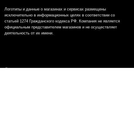
Логотипы и данные о магазинах и сервисах размещены
исключительно в информационных целях в соответствии со
статьей 1274 Гражданского кодекса РФ. Компания не является
официальным представителем магазинов и не осуществляет
деятельность от их имени.
Отказ от ответственности
Все товарные знаки и логотипы, представленные на
этом сайте, являются собственностью
соответствующих владельцев и взяты из публичных
источников.
Отказ от ответственности:
Сервис не является кредитором или ипотечным/кредитным
брокером и не предоставляет финансовые услуги прямо или