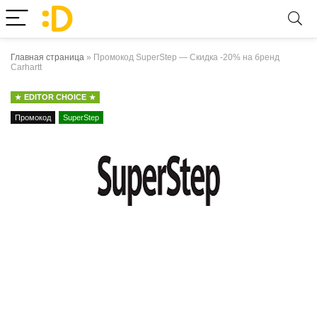
Главная страница
»
Промокод SuperStep — Скидка -20% на бренд
Carhartt
EDITOR CHOICE
Промокод
SuperStep