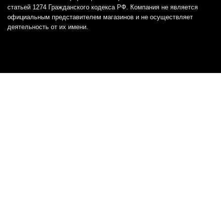
статьей 1274 Гражданского кодекса РФ. Компания не является
официальным представителем магазинов и не осуществляет
деятельность от их имени.
Отказ от ответственности
Все товарные знаки и логотипы, представленные на
этом сайте, являются собственностью
соответствующих владельцев и взяты из публичных
источников.
Отказ от ответственности:
Сервис не является кредитором или ипотечным/кредитным
брокером и не предоставляет финансовые услуги прямо или
косвенно через представителей или агентов. Не осуществляет
выдачу каких-либо видов кредита. Не несет ответственности за
точность информации, предоставленной банками по тарифам,