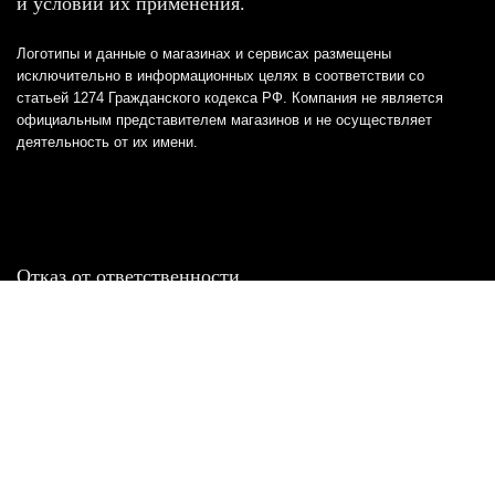
и условий их применения.
Логотипы и данные о магазинах и сервисах размещены
исключительно в информационных целях в соответствии со
статьей 1274 Гражданского кодекса РФ. Компания не является
официальным представителем магазинов и не осуществляет
деятельность от их имени.
Отказ от ответственности
Все товарные знаки и логотипы, представленные на
этом сайте, являются собственностью
соответствующих владельцев и взяты из публичных
источников.
Отказ от ответственности:
Сервис не является кредитором или ипотечным/кредитным