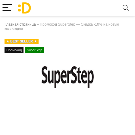
Главная страница
»
Промокод SuperStep — Скидка -10% на новую
коллекцию
BEST SELLER
Промокод
SuperStep