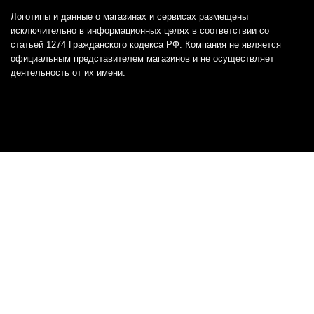
Логотипы и данные о магазинах и сервисах размещены
исключительно в информационных целях в соответствии со
статьей 1274 Гражданского кодекса РФ. Компания не является
официальным представителем магазинов и не осуществляет
деятельность от их имени.
Отказ от ответственности
Все товарные знаки и логотипы, представленные на
этом сайте, являются собственностью
соответствующих владельцев и взяты из публичных
источников.
Отказ от ответственности:
Сервис не является кредитором или ипотечным/кредитным
брокером и не предоставляет финансовые услуги прямо или
косвенно через представителей или агентов. Не осуществляет