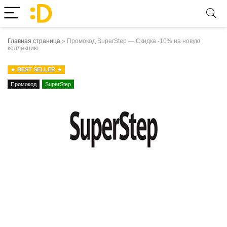
Главная страница
»
Промокод SuperStep — Скидка -10% на новую
коллекцию
BEST SELLER
Промокод
SuperStep