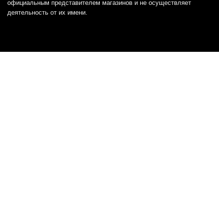
официальным представителем магазинов и не осуществляет
деятельность от их имени.
Отказ от ответственности
Все товарные знаки и логотипы, представленные на
этом сайте, являются собственностью
соответствующих владельцев и взяты из публичных
источников.
Отказ от ответственности:
Сервис не является кредитором или ипотечным/кредитным
брокером и не предоставляет финансовые услуги прямо или
косвенно через представителей или агентов. Не осуществляет
выдачу каких-либо видов кредита. Не несет ответственности за
точность информации, предоставленной банками по тарифам,
кредитным ставкам, переплатам, а также за любую другую
информацию.