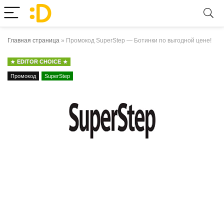
Главная страница
»
Промокод SuperStep — Ботинки по выгодной цене!
EDITOR CHOICE
Промокод
SuperStep