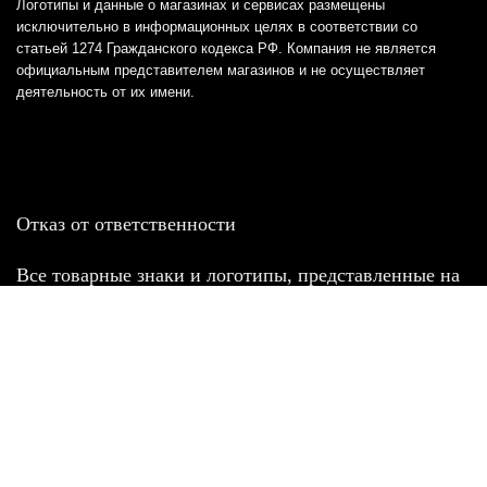
Логотипы и данные о магазинах и сервисах размещены
исключительно в информационных целях в соответствии со
статьей 1274 Гражданского кодекса РФ. Компания не является
официальным представителем магазинов и не осуществляет
деятельность от их имени.
Отказ от ответственности
Все товарные знаки и логотипы, представленные на
этом сайте, являются собственностью
соответствующих владельцев и взяты из публичных
источников.
Отказ от ответственности:
Сервис не является кредитором или ипотечным/кредитным
брокером и не предоставляет финансовые услуги прямо или
косвенно через представителей или агентов. Не осуществляет
выдачу каких-либо видов кредита. Не несет ответственности за