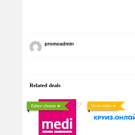
promoadmin
Related deals
Editor choice
Best seller