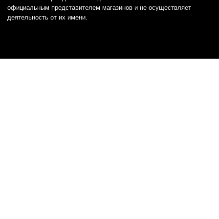
официальным представителем магазинов и не осуществляет
деятельность от их имени.
Отказ от ответственности
Все товарные знаки и логотипы, представленные на
этом сайте, являются собственностью
соответствующих владельцев и взяты из публичных
источников.
Отказ от ответственности:
Сервис не является кредитором или ипотечным/кредитным
брокером и не предоставляет финансовые услуги прямо или
косвенно через представителей или агентов. Не осуществляет
выдачу каких-либо видов кредита. Не несет ответственности за
точность информации, предоставленной банками по тарифам,
кредитным ставкам, переплатам, а также за любую другую