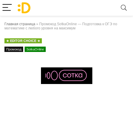
Главная страница
»
Промокод SotkaOnline — Подготовка к ОГЭ по
математике с любого уровня на максимум
EDITOR CHOICE
Промокод
SotkaOnline