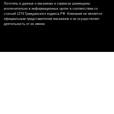
Логотипы и данные о магазинах и сервисах размещены
исключительно в информационных целях в соответствии со
статьей 1274 Гражданского кодекса РФ. Компания не является
официальным представителем магазинов и не осуществляет
деятельность от их имени.
Отказ от ответственности
Все товарные знаки и логотипы, представленные на
этом сайте, являются собственностью
соответствующих владельцев и взяты из публичных
источников.
Отказ от ответственности:
Сервис не является кредитором или ипотечным/кредитным
брокером и не предоставляет финансовые услуги прямо или
косвенно через представителей или агентов. Не осуществляет