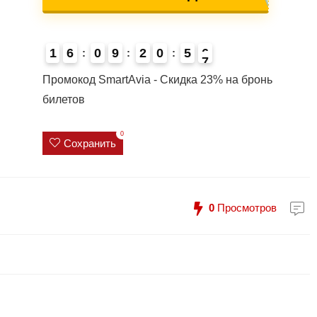
1
6
0
9
2
0
5
6
4
Промокод SmartAvia - Скидка 23% на бронь
билетов
0
Сохранить
0
Просмотров