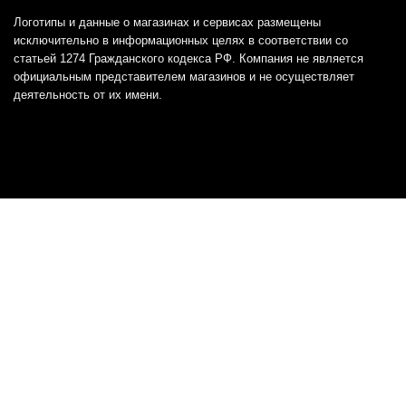
Логотипы и данные о магазинах и сервисах размещены
исключительно в информационных целях в соответствии со
статьей 1274 Гражданского кодекса РФ. Компания не является
официальным представителем магазинов и не осуществляет
деятельность от их имени.
Отказ от ответственности
Все товарные знаки и логотипы, представленные на
этом сайте, являются собственностью
соответствующих владельцев и взяты из публичных
источников.
Отказ от ответственности:
Сервис не является кредитором или ипотечным/кредитным
брокером и не предоставляет финансовые услуги прямо или
косвенно через представителей или агентов. Не осуществляет