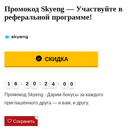
Промокод Skyeng — Участвуйте в
реферальной программе!
СКИДКА
1
6
2
0
2
3
5
9
4
0
0
4
Промокод Skyeng - Дарим бонусы за каждого
приглашённого друга — и вам, и другу.
0
Сохранить